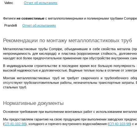
Valtec
Отчет об испытаниях
Фитинги
не совместимые
с металлополимерными и полимерными трубами Compipe
Prandelli
Отчет об испытаниях
Рекомендации по монтажу металлопластиковых труб
Металлопластиковые трубы Compipe, объединившие в себе свойства металла (про
непроницаемость для кислорода) и пластика (коррозионная стойкость, долговечно
находят всё более предпочтительное применение при обустройстве внутренних сан
В индивидуальном строительстве в последнее время все большую популярность 
высокой надежностью и долговечностью. Водяные теплые полы в отличие от электри
Монтаж металлопластиковых труб не требует сварочного и трубогибочного обор
отсутствуют трубозаготовительные работы, незначительны транспортные затраты. В
стальных труб.
Нормативные документы
Основное требование при выполнении монтажных работ с использованием металлоп
Мы предоставляем гарантию на свою продукцию при выполнении заводских предписа
(
СП 41-102-98
), холодного и горячего внутреннего водоснабжения (
СП 40-103-98
) с 