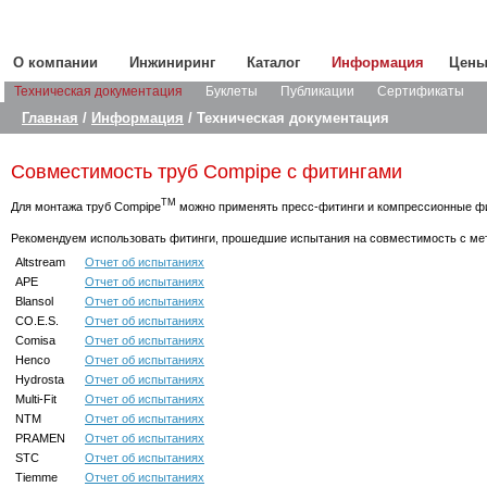
О компании
Инжиниринг
Каталог
Информация
Цен
Техническая документация
Буклеты
Публикации
Сертификаты
Главная
/
Информация
/ Техническая документация
Совместимость труб Compipe с фитингами
TM
Для монтажа труб Compipe
можно применять пресс-фитинги и компрессионные фити
Рекомендуем использовать фитинги, прошедшие испытания на совместимость с м
Altstream
Отчет об испытаниях
APE
Отчет об испытаниях
Blansol
Отчет об испытаниях
CO.E.S.
Отчет об испытаниях
Comisa
Отчет об испытаниях
Henco
Отчет об испытаниях
Hydrosta
Отчет об испытаниях
Multi-Fit
Отчет об испытаниях
NTM
Отчет об испытаниях
PRAMEN
Отчет об испытаниях
STC
Отчет об испытаниях
Tiemme
Отчет об испытаниях